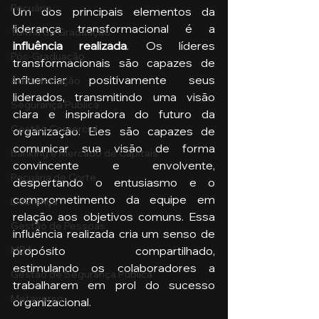
Pecuária
Um dos principais elementos da 
liderança transformacional é a
Turma de Graduação
influência realizada
. Os líderes 
Pós-Graduação
transformacionais são capazes de 
influenciar positivamente seus 
Administração
liderados, transmitindo uma visão 
Segurança Publica
clara e inspiradora do futuro da 
Gestão Comercial
organização. Eles são capazes de 
comunicar sua visão de forma 
Banking e Mercado de Capitais
convincente e envolvente, 
Pecuária de Corte
despertando o entusiasmo e o 
comprometimento da equipe em 
Liderança
relação aos objetivos comuns. Essa 
Gestão de Pessoas
influência realizada cria um senso de 
propósito compartilhado, 
MBA
estimulando os colaboradores a 
Gestão de Segurança Publica
trabalharem em prol do sucesso 
Metaverso
organizacional.