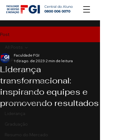
Central do Aluno
0800 006 0070
Post
All Posts
Faculdade FGI
All Posts
1 de ago. de 2023
2 min de leitura
Liderança
Agronegócio
transformacional:
Mercado de Capitais
inspirando equipes e
Marketing Digital
promovendo resultados
Empreendedorismo
Liderança
Graduação
Resumo do Mercado