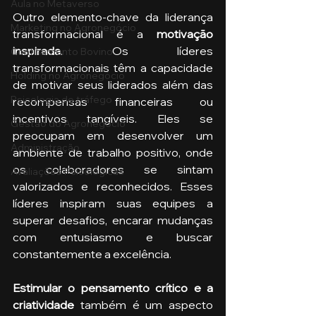
Aula no Metaverso
Outro elemento-chave da liderança 
Marketing no Agronegócio
transformacional é a 
motivação 
inspirada
. Os líderes 
Confinamento Bovino
transformacionais têm a capacidade 
Holding no Agronegócio
de motivar seus liderados além das 
Psicologia de tráfego
recompensas financeiras ou 
incentivos tangíveis. Eles se 
Gestão do Agronegócio
preocupam em desenvolver um 
Administração
ambiente de trabalho positivo, onde 
os colaboradores se sintam 
Avaliações Psicológicas
valorizados e reconhecidos. Esses 
líderes inspiram suas equipes a 
superar desafios, encarar mudanças 
com entusiasmo e buscar 
constantemente a excelência. 
Estimular o pensamento crítico e a 
criatividade
 também é um aspecto 