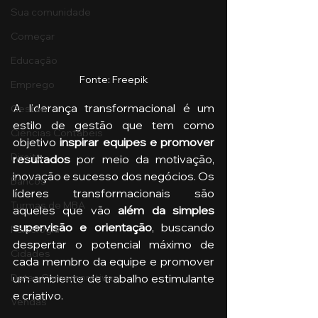
Sua comunidade
Começar
Educação
Fonte: Freepik
Emprego
A liderança transformacional é um 
Gestão
estilo de gestão que tem como 
Ciências Contábeis
objetivo
 inspirar equipes e promover 
Direito
resultados 
por meio da motivação, 
inovação e sucesso dos negócios. Os 
Bancos
líderes transformacionais são 
Turmas de MBA
aqueles que vão 
além da simples 
supervisão e orientação
, buscando 
Psicologia
despertar o potencial máximo de 
Cidades
cada membro da equipe e promover 
um ambiente de trabalho estimulante 
Datas Comemorativas
e criativo.
Vendas