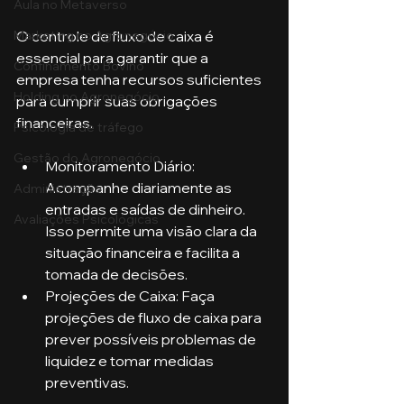
Aula no Metaverso
O controle de fluxo de caixa é 
Marketing no Agronegócio
essencial para garantir que a 
Confinamento Bovino
empresa tenha recursos suficientes 
Holding no Agronegócio
para cumprir suas obrigações 
financeiras.
Psicologia de tráfego
Gestão do Agronegócio
Monitoramento Diário: 
Acompanhe diariamente as 
Administração
entradas e saídas de dinheiro. 
Avaliações Psicológicas
Isso permite uma visão clara da 
situação financeira e facilita a 
tomada de decisões.
Projeções de Caixa: Faça 
projeções de fluxo de caixa para 
prever possíveis problemas de 
liquidez e tomar medidas 
preventivas.