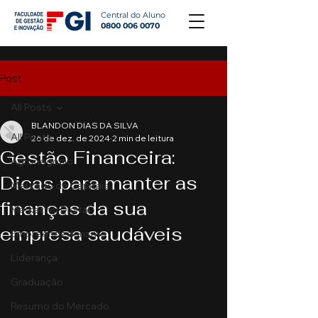
Central do Aluno
0800 006 0070
Post
All Posts
BLANDON DIAS DA SILVA
All Posts
26 de dez. de 2024
2 min de leitura
Gestão Financeira:
Agronegócio
Dicas para manter as
Mercado de Capitais
finanças da sua
Marketing Digital
empresa saudáveis
Empreendedorismo
Liderança
Graduação
Resumo do Mercado