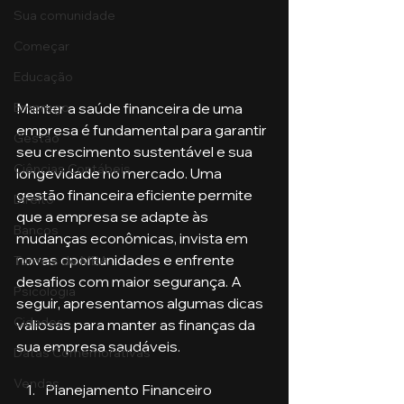
Sua comunidade
Começar
Educação
Manter a saúde financeira de uma 
Emprego
empresa é fundamental para garantir 
Gestão
seu crescimento sustentável e sua 
Ciências Contábeis
longevidade no mercado. Uma 
gestão financeira eficiente permite 
Direito
que a empresa se adapte às 
Bancos
mudanças econômicas, invista em 
novas oportunidades e enfrente 
Turmas de MBA
desafios com maior segurança. A 
Psicologia
seguir, apresentamos algumas dicas 
Cidades
valiosas para manter as finanças da 
sua empresa saudáveis.
Datas Comemorativas
Vendas
Planejamento Financeiro