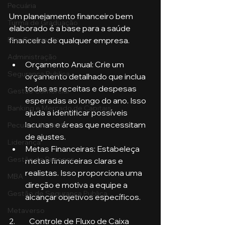
Pecuária
Um planejamento financeiro bem 
Turma de Graduação
elaborado é a base para a saúde 
financeira de qualquer empresa.
Pós-Graduação
Administração
Orçamento Anual: Crie um 
Segurança Publica
orçamento detalhado que inclua 
todas as receitas e despesas 
Gestão Comercial
esperadas ao longo do ano. Isso 
Banking e Mercado de Capitais
ajuda a identificar possíveis 
lacunas e áreas que necessitam 
Pecuária de Corte
de ajustes.
Liderança
Metas Financeiras: Estabeleça 
Gestão de Pessoas
metas financeiras claras e 
realistas. Isso proporciona uma 
MBA
direção e motiva a equipe a 
Gestão de Segurança Publica
alcançar objetivos específicos.
Metaverso
2.	Controle de Fluxo de Caixa