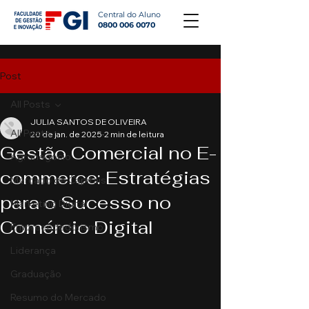
Central do Aluno
0800 006 0070
Post
All Posts
JULIA SANTOS DE OLIVEIRA
All Posts
20 de jan. de 2025
2 min de leitura
Gestão Comercial no E-
Agronegócio
commerce: Estratégias
Mercado de Capitais
para o Sucesso no
Marketing Digital
Comércio Digital
Empreendedorismo
Liderança
Graduação
Resumo do Mercado