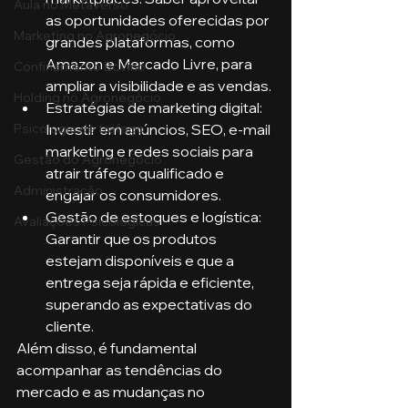
Aula no Metaverso
as oportunidades oferecidas por 
Marketing no Agronegócio
grandes plataformas, como 
Amazon e Mercado Livre, para 
Confinamento Bovino
ampliar a visibilidade e as vendas.
Holding no Agronegócio
Estratégias de marketing digital: 
Investir em anúncios, SEO, e-mail 
Psicologia de tráfego
marketing e redes sociais para 
Gestão do Agronegócio
atrair tráfego qualificado e 
Administração
engajar os consumidores.
Gestão de estoques e logística: 
Avaliações Psicológicas
Garantir que os produtos 
estejam disponíveis e que a 
entrega seja rápida e eficiente, 
superando as expectativas do 
cliente.
Além disso, é fundamental 
acompanhar as tendências do 
mercado e as mudanças no 