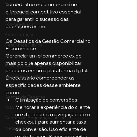
Pecuária
comercial no e-commerce é um 
diferencial competitivo essencial 
Turma de Graduação
para garantir o sucesso das 
Pós-Graduação
operações online.
Administração
Os Desafios da Gestão Comercial no 
Segurança Publica
E-commerce
Gerenciar um e-commerce exige 
Gestão Comercial
mais do que apenas disponibilizar 
Banking e Mercado de Capitais
produtos em uma plataforma digital. 
Pecuária de Corte
É necessário compreender as 
especificidades desse ambiente, 
Liderança
como:
Gestão de Pessoas
Otimização de conversões: 
Melhorar a experiência do cliente 
MBA
no site, desde a navegação até o 
Gestão de Segurança Publica
checkout, para aumentar a taxa 
Metaverso
de conversão. Uso eficiente de 
marketplaces: Saber aproveitar 