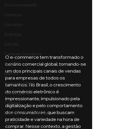
Sua comunidade
Começar
Educação
Emprego
Gestão
Ciências Contábeis
O e-commerce tem transformado o 
cenário comercial global, tornando-se 
Direito
um dos principais canais de vendas 
Bancos
para empresas de todos os 
Turmas de MBA
tamanhos. No Brasil, o crescimento 
do comércio eletrônico é 
Psicologia
impressionante, impulsionado pela 
Cidades
digitalização e pelo comportamento 
dos consumidores, que buscam 
Datas Comemorativas
praticidade e variedade na hora de 
Vendas
comprar. Nesse contexto, a gestão 