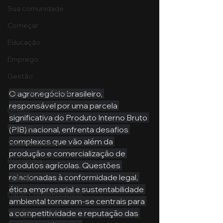
Sua comunidade
Começar
Educação
Emprego
Gestão
O agronegócio brasileiro, 
Ciências Contábeis
responsável por uma parcela 
Direito
significativa do Produto Interno Bruto 
Bancos
(PIB) nacional, enfrenta desafios 
complexos que vão além da 
Turmas de MBA
produção e comercialização de 
Psicologia
produtos agrícolas. Questões 
relacionadas à conformidade legal, 
Cidades
ética empresarial e sustentabilidade 
Datas Comemorativas
ambiental tornaram-se centrais para 
Vendas
a competitividade e reputação das 