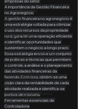
empresas do setor.
Pecuária
A importância da Gestão Financeira 
Turma de Graduação
no Agronegócio
A gestão financeira no agronegócio é 
Pós-Graduação
uma estratégia voltada para otimizar 
Administração
o uso dos recursos da propriedade 
rural, garantir uma operação eficiente 
Segurança Publica
e identificar oportunidades que 
Gestão Comercial
sustentem o negócio a longo prazo. 
Banking e Mercado de Capitais
Essa estratégia envolve um conjunto 
de práticas e técnicas que permitem 
Pecuária de Corte
o controle, a análise e o planejamento 
Liderança
das atividades financeiras da 
fazenda. Com isso, obtém-se uma 
Gestão de Pessoas
visão clara da rentabilidade de cada 
MBA
atividade realizada e identifica-se 
Gestão de Segurança Publica
pontos de melhoria.
Ferramentas essenciais de 
Metaverso
Controladoria