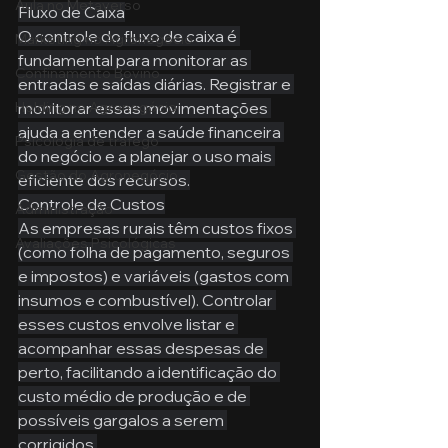
Aula no Metaverso
Fluxo de Caixa
O controle do fluxo de caixa é 
Marketing no Agronegócio
fundamental para monitorar as 
Confinamento Bovino
entradas e saídas diárias. Registrar e 
monitorar essas movimentações 
Holding no Agronegócio
ajuda a entender a saúde financeira 
Psicologia de tráfego
do negócio e a planejar o uso mais 
Gestão do Agronegócio
eficiente dos recursos.
Controle de Custos
Administração
As empresas rurais têm custos fixos 
Avaliações Psicológicas
(como folha de pagamento, seguros 
e impostos) e variáveis (gastos com 
insumos e combustível). Controlar 
esses custos envolve listar e 
acompanhar essas despesas de 
perto, facilitando a identificação do 
custo médio de produção e de 
possíveis gargalos a serem 
corrigidos.