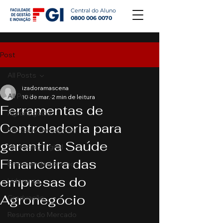
Central do Aluno
0800 006 0070
Post
All Posts
izadoramascena
All Posts
10 de mar.
2 min de leitura
Ferramentas de
Agronegócio
Controladoria para
Mercado de Capitais
garantir a Saúde
Marketing Digital
Financeira das
Empreendedorismo
empresas do
Liderança
Agronegócio
Graduação
Resumo do Mercado