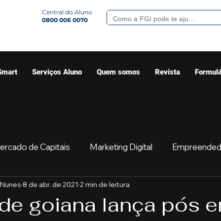
Central do Aluno
0800 006 0070
Smart
Serviços Aluno
Quem somos
Revista
Formulá
ercado de Capitais
Marketing Digital
Empreended
 Nunes
8 de abr. de 2021
2 min de leitura
Mercado
Sua comunidade
Começar
Educaç
de goiana lança pós 