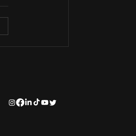
fios e Perspectivas
ras na Solubilização
ósforo