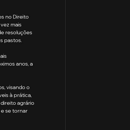
 vez mais 
e resoluções 
s pastos.
ximos anos, a 
is à prática, 
ireito agrário 
e se tornar 