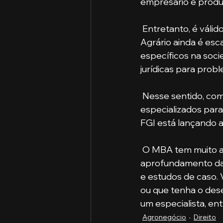
empresário e produt
 Entretanto, é válido salientar que a especialização de profissionais jurídicos no Direito 
Agrário ainda é esc
específicos na soc
jurídicas para prob
 Nesse sentido, com o intuito de unir esses dois nichos e formar profissionais 
especializados par
FGI está lançando 
 O MBA tem muito a contribuir na carreira com materiais teóricos e práticos, visando o 
aprofundamento da do
e estudos de caso. 
ou que tenha o dese
um especialista, en
Agronegócio
Direito