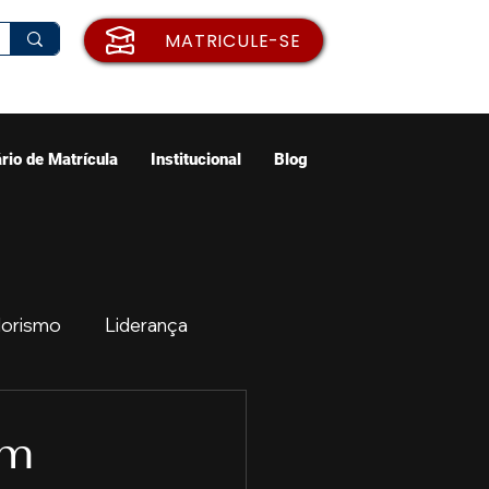
MATRICULE-SE
rio de Matrícula
Institucional
Blog
orismo
Liderança
ão
Emprego
em