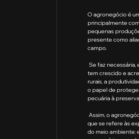
O agronegócio é um
principalmente com 
pequenas produções
presente como aliad
campo. 
 Se faz necessária, então, legislação adequada e específica para uma área que tanto 
tem crescido e acr
rurais, a produtivi
o papel de proteger 
pecuária à preserv
 Assim, o agronegócio deve ser acompanhado, sempre, pelo Direito Internacional, no 
que se refere às ex
do meio ambiente; e 