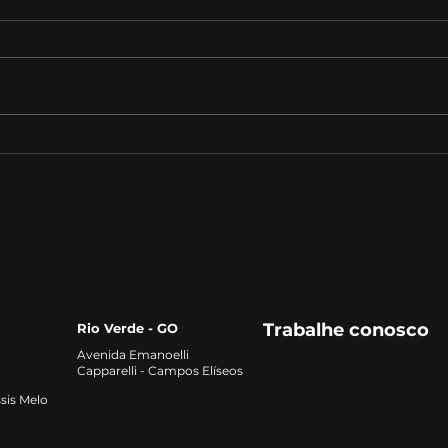
Auditoria Tributária:
Desa
Estratégias para
Futu
Identificar Oportunidades
de F
de Redução de Custos e
Riscos Fiscais
Trabalhe conosco
Rio Verde - GO
Avenida Emanoelli
Capparelli - Campos Elíseos
sis Melo