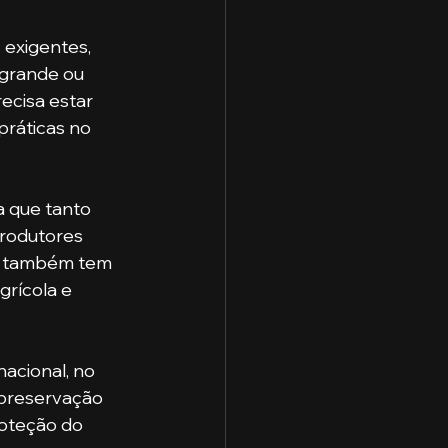
exigentes, 
 grande ou 
cisa estar 
práticas no 
rodutores 
to também tem 
grícola e 
 preservação 
roteção do 