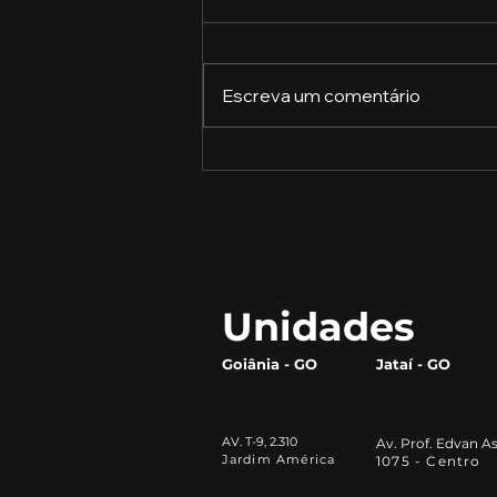
Escreva um comentário
A Revolução do Gergelim:
Como Este Pequeno Grão
Está Transformando o
Mercado Alimentício
Unidades
Goiânia - GO
Jataí - GO
AV. T-9, 2.310
Av. Prof. Edvan As
Jardim América
1075 - Centro