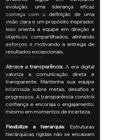
Pecuária
evolução, uma liderança eficaz 
começa com a definição de uma 
Turma de Graduação
visão clara e um propósito inspirador. 
Pós-Graduação
Isso orienta a equipe em direção a 
Administração
objetivos compartilhados, alinhando 
esforços e motivando a entrega de 
Segurança Publica
resultados excepcionais.
Gestão Comercial
Abrace a transparência: 
A era digital 
Banking e Mercado de Capitais
valoriza a comunicação direta e 
Pecuária de Corte
transparente. Mantenha sua equipe 
Liderança
informada sobre metas, desafios e 
progressos. A transparência constrói 
Gestão de Pessoas
confiança e encoraja o engajamento, 
MBA
mesmo em momentos de incerteza.
Gestão de Segurança Publica
Flexibilize a hierarquia: 
Estruturas 
Metaverso
hierárquicas rígidas não se encaixam 