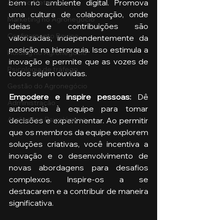
bem no ambiente digital. Promova 
Aula no Metaverso
uma cultura de colaboração, onde 
Marketing no Agronegócio
ideias e contribuições são 
Confinamento Bovino
valorizadas, independentemente da 
posição na hierarquia. Isso estimula a 
Holding no Agronegócio
inovação e permite que as vozes de 
Psicologia de tráfego
todos sejam ouvidas.
Gestão do Agronegócio
Empodere e inspire pessoas: 
Dê 
Administração
autonomia à equipe para tomar 
Avaliações Psicológicas
decisões e experimentar. Ao permitir 
que os membros da equipe explorem 
soluções criativas, você incentiva a 
inovação e o desenvolvimento de 
novas abordagens para desafios 
complexos. Inspire-os a se 
destacarem e a contribuir de maneira 
significativa.