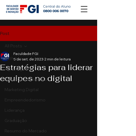
Central do Aluno
0800 006 0070
Post
All Posts
Faculdade FGI
All Posts
5 de set. de 2023
2 min de leitura
Estratégias para liderar
Agronegócio
equipes no digital
Mercado de Capitais
Marketing Digital
Empreendedorismo
Liderança
Graduação
Resumo do Mercado