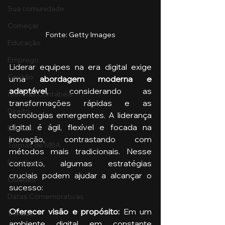
Sua comunidade
Começar
Fonte: Getty Images
Educação
Emprego
Liderar equipes na era digital exige 
Gestão
uma
 abordagem moderna e 
adaptável
, considerando as 
Ciências Contábeis
transformações rápidas e as 
Direito
tecnologias emergentes. A liderança 
digital é ágil, flexível e focada na 
Bancos
inovação, contrastando com 
Turmas de MBA
métodos mais tradicionais. Nesse 
Psicologia
contexto, algumas estratégias 
cruciais podem ajudar a alcançar o 
Cidades
sucesso:
Datas Comemorativas
Oferecer visão e propósito:
 Em um 
Vendas
ambiente digital em constante 