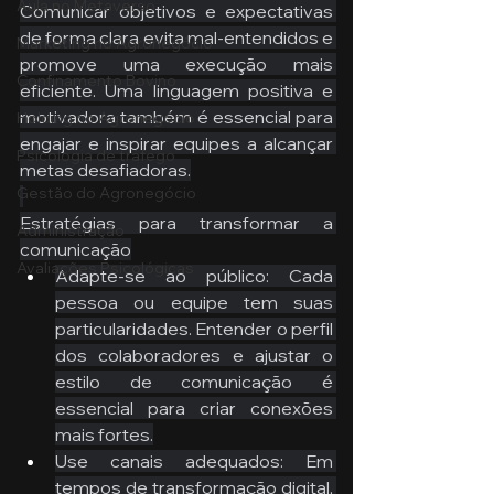
Aula no Metaverso
Comunicar objetivos e expectativas 
de forma clara evita mal-entendidos e 
Marketing no Agronegócio
promove uma execução mais 
Confinamento Bovino
eficiente. Uma linguagem positiva e 
motivadora também é essencial para 
Holding no Agronegócio
engajar e inspirar equipes a alcançar 
Psicologia de tráfego
metas desafiadoras.
Gestão do Agronegócio
Estratégias para transformar a 
Administração
comunicação
Avaliações Psicológicas
Adapte-se ao público: Cada 
pessoa ou equipe tem suas 
particularidades. Entender o perfil 
dos colaboradores e ajustar o 
estilo de comunicação é 
essencial para criar conexões 
mais fortes.
Use canais adequados: Em 
tempos de transformação digital, 