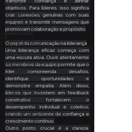
transmitir confiança e alinhar 
Pecuária
objetivos. Para líderes, isso significa 
Turma de Graduação
criar conexões genuínas com suas 
equipes e transmitir mensagens que 
Pós-Graduação
promovam colaboração e propósito.
Administração
O papel da comunicação na liderança
Segurança Publica
Uma liderança eficaz começa com 
Gestão Comercial
uma escuta ativa. Ouvir atentamente 
Banking e Mercado de Capitais
os membros da equipe permite que o 
líder compreenda desafios, 
Pecuária de Corte
identifique oportunidades e 
Liderança
demonstre empatia. Além disso, 
líderes que investem em feedback 
Gestão de Pessoas
construtivo fortalecem o 
MBA
desempenho individual e coletivo, 
criando um ambiente de confiança e 
Gestão de Segurança Publica
crescimento contínuo.
Metaverso
Outro ponto crucial é a clareza. 