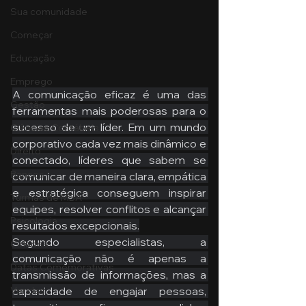
Sua comunidade
Começar
Educação
Emprego
A comunicação eficaz é uma das 
Gestão
ferramentas mais poderosas para o 
sucesso de um líder. Em um mundo 
Ciências Contábeis
corporativo cada vez mais dinâmico e 
Direito
conectado, líderes que sabem se 
Bancos
comunicar de maneira clara, empática 
e estratégica conseguem inspirar 
Turmas de MBA
equipes, resolver conflitos e alcançar 
Psicologia
resultados excepcionais.
Segundo especialistas, a 
Cidades
comunicação não é apenas a 
Datas Comemorativas
transmissão de informações, mas a 
capacidade de engajar pessoas, 
Vendas