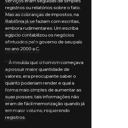
serviços eram seguidas de simples 
Pecuária
registros ou relatórios sobre o fato. 
Turma de Graduação
Mas as cobranças de impostos, na 
Babilônia já se faziam com escritas, 
Pós-Graduação
embora rudimentares. Um escriba 
Administração
egípcio contabilizou os negócios 
efetuados pelo governo de seu país 
Segurança Publica
no ano 2000 a.C.
Gestão Comercial
Banking e Mercado de Capitais
    À medida que o homem começava 
a possuir maior quantidade de 
Pecuária de Corte
valores, era preocupante saber o 
Liderança
quanto poderiam render e qual a 
forma mais simples de aumentar as 
Gestão de Pessoas
suas posses; tais informações não 
MBA
eram de fácil memorização quando já 
Gestão de Segurança Publica
em maior volume, requerendo 
registros.
Metaverso