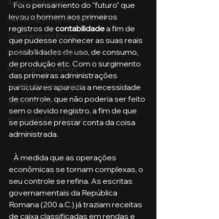
Aula no Metaverso
   Foi o pensamento do "futuro" que 
levou o homem aos primeiros 
Marketing no Agronegócio
registros de 
contabilidade
 a fim de 
Confinamento Bovino
que pudesse conhecer as suas reais 
possibilidades de uso, de consumo, 
Holding no Agronegócio
de produção etc. Com o surgimento 
Psicologia de tráfego
das primeiras administrações 
Gestão do Agronegócio
particulares aparecia a necessidade 
de controle, que não poderia ser feito 
Administração
sem o devido registro, a fim de que 
Avaliações Psicológicas
se pudesse prestar conta da coisa 
administrada.
   À medida que as operações 
econômicas se tornam complexas, o 
seu controle se refina. As escritas 
governamentais da República 
Romana (200 a.C.) já traziam receitas 
de caixa classificadas em rendas e 