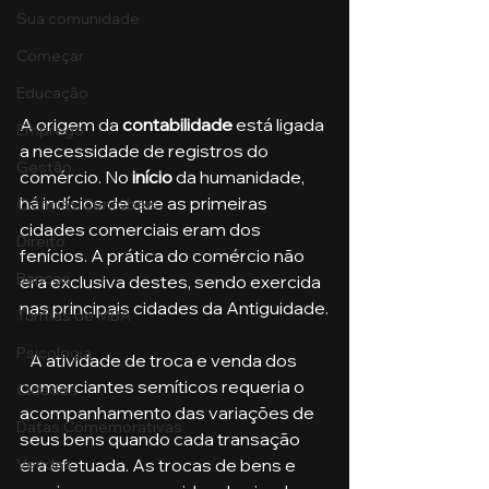
Sua comunidade
Começar
Educação
A origem da 
contabilidade
 está ligada 
Emprego
a necessidade de registros do 
Gestão
comércio. No 
início 
da humanidade, 
há indícios de que as primeiras 
Ciências Contábeis
cidades comerciais eram dos 
Direito
fenícios. A prática do comércio não 
Bancos
era exclusiva destes, sendo exercida 
nas principais cidades da Antiguidade.
Turmas de MBA
Psicologia
   A atividade de troca e venda dos 
comerciantes semíticos requeria o 
Cidades
acompanhamento das variações de 
Datas Comemorativas
seus bens quando cada transação 
Vendas
era efetuada. As trocas de bens e 