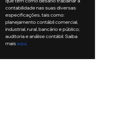
que têm como desafio trabalhar a 
contabilidade nas suas diversas 
especificações, tais como: 
planejamento contábil comercial, 
industrial, rural, bancário e público; 
auditoria e análise contábil. Saiba 
mais 
aqui
.
Ciências Contábeis
Ver tudo
Posts recentes