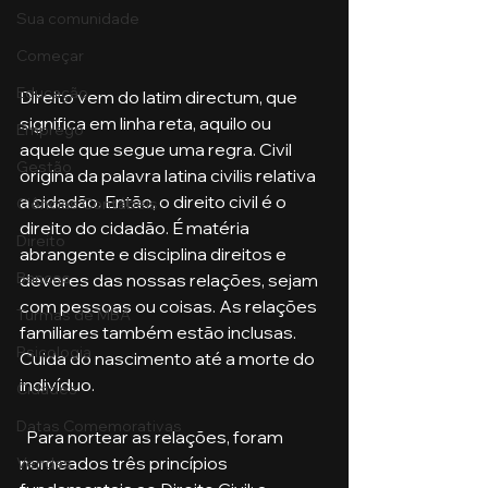
Sua comunidade
Começar
Educação
Direito vem do latim directum, que 
significa em linha reta, aquilo ou 
Emprego
aquele que segue uma regra. Civil 
Gestão
origina da palavra latina civilis relativa 
a cidadão. Então, o direito civil é o 
Ciências Contábeis
direito do cidadão. É matéria 
Direito
abrangente e disciplina direitos e 
Bancos
deveres das nossas relações, sejam 
com pessoas ou coisas. As relações 
Turmas de MBA
familiares também estão inclusas. 
Psicologia
Cuida do nascimento até a morte do 
indivíduo. 
Cidades
Datas Comemorativas
  Para nortear as relações, foram 
nomeados três princípios 
Vendas