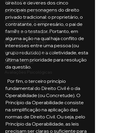
Aula no Metaverso
direitos e deveres dos cinco 
principais personagens do direito 
Marketing no Agronegócio
privado tradicional: o proprietário, o 
Confinamento Bovino
contratante, o empresário, o pai de 
família e o testador. Portanto, em 
Holding no Agronegócio
alguma ação na qual haja conflito de 
Psicologia de tráfego
interesses entre uma pessoa (ou 
Gestão do Agronegócio
grupo reduzido) e a coletividade, esta 
última tem prioridade para resolução 
Administração
da questão.
Avaliações Psicológicas
  Por fim, o terceiro princípio 
fundamental do Direito Civil é o da 
Operabilidade (ou Concretude). O 
Princípio da Operabilidade consiste 
na simplificação na aplicação das 
normas de Direito Civil. Ou seja, pelo 
Princípio da Operabilidade, as leis 
precisam ser claras o suficiente para 