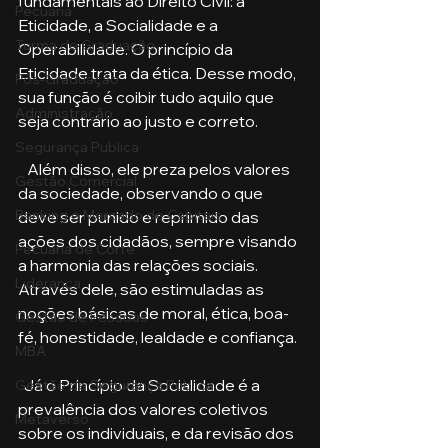
fundamentais ao Direito Civil: a 
Pecuária
Eticidade, a Socialidade e a 
Turma de Graduação
Operabilidade. O princípio da 
Eticidade trata da ética. Desse modo, 
Pós-Graduação
sua função é coibir tudo aquilo que 
Administração
seja contrário ao justo e correto.
Segurança Publica
   Além disso, ele preza pelos valores 
Gestão Comercial
da sociedade, observando o que 
Banking e Mercado de Capitais
deve ser punido e reprimido das 
ações dos cidadãos, sempre visando 
Pecuária de Corte
a harmonia das relações sociais. 
Liderança
Através dele, são estimuladas as 
noções básicas de moral, ética, boa-
Gestão de Pessoas
fé, honestidade, lealdade e confiança. 
MBA
  Já o Princípio da Socialidade é a 
Gestão de Segurança Publica
prevalência dos valores coletivos 
Metaverso
sobre os individuais, e da revisão dos 