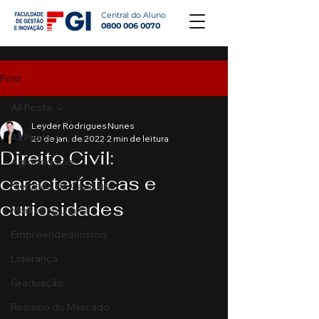
Central do Aluno
0800 006 0070
Post
All Posts
Leyder Rodrigues Nunes
All Posts
20 de jan. de 2022
2 min de leitura
Direito Civil:
Agronegócio
características e
Mercado de Capitais
curiosidades
Marketing Digital
Empreendedorismo
Liderança
Graduação
Resumo do Mercado