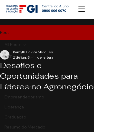
Central do Aluno
0800 006 0070
Post
All Posts
Kamylla Lovica Marques
All Posts
2 de jun.
3 min de leitura
Desafios e
Agronegócio
Oportunidades para
Mercado de Capitais
Líderes no Agronegócio
Marketing Digital
Empreendedorismo
Liderança
Graduação
Resumo do Mercado