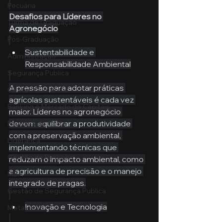
Pecuária
Desafios para Líderes no 
Turma de Graduação
Agronegócio
Pós-Graduação
Sustentabilidade e 
Administração
Responsabilidade Ambiental
Segurança Publica
A pressão para adotar práticas 
Gestão Comercial
agrícolas sustentáveis é cada vez 
Banking e Mercado de Capitais
maior. Líderes no agronegócio 
devem equilibrar a produtividade 
Pecuária de Corte
com a preservação ambiental, 
Liderança
implementando técnicas que 
Gestão de Pessoas
reduzam o impacto ambiental, como 
a agricultura de precisão e o manejo 
MBA
integrado de pragas.
Gestão de Segurança Publica
Inovação e Tecnologia
Metaverso