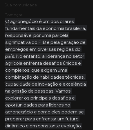
Sua comunidade
Começar
O agronegócio é um dos pilares 
Educação
fundamentais da economia brasileira, 
Emprego
responsável por uma parcela 
significativa do PIB e pela geração de 
Gestão
empregos em diversas regiões do 
Ciências Contábeis
país. No entanto, a liderança no setor 
agrícola enfrenta desafios únicos e 
Direito
complexos, que exigem uma 
Bancos
combinação de habilidades técnicas, 
capacidade de inovação e excelência 
Turmas de MBA
na gestão de pessoas. Vamos 
Psicologia
explorar os principais desafios e 
Cidades
oportunidades para líderes no 
agronegócio e como eles podem se 
Datas Comemorativas
preparar para enfrentar um futuro 
Vendas
dinâmico e em constante evolução.