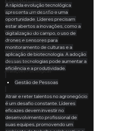
Aula no Metaverso
A rápida evolução tecnológica 
Marketing no Agronegócio
apresenta um desafio e uma 
oportunidade. Líderes precisam 
Confinamento Bovino
estar abertos a inovações, como a 
Holding no Agronegócio
digitalização do campo, o uso de 
drones e sensores para 
Psicologia de tráfego
monitoramento de culturas e a 
Gestão do Agronegócio
aplicação de biotecnologia. A adoção 
dessas tecnologias pode aumentar a 
Administração
eficiência e a produtividade.
Avaliações Psicológicas
Gestão de Pessoas
Atrair e reter talentos no agronegócio 
é um desafio constante. Líderes 
eficazes devem investir no 
desenvolvimento profissional de 
suas equipes, promovendo um 