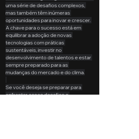
uma série de desafios complexos, 
mas também têm inúmeras 
oportunidades para inovar e crescer. 
A chave para o sucesso está em 
equilibrar a adoção de novas 
tecnologias com práticas 
sustentáveis, investir no 
desenvolvimento de talentos e estar 
sempre preparado para as 
mudanças do mercado e do clima.
Se você deseja se preparar para 
enfrentar esses desafios e 
aproveitar as oportunidades no 
agronegócio, considere se inscrever 
no curso 
MBA 
Pecuária de Corte, 
Confinamento e Agronegócio
.
 Este 
curso oferece uma formação 