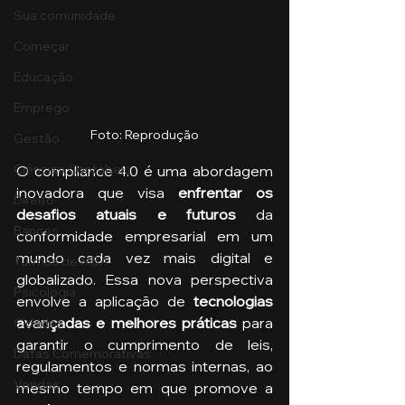
Sua comunidade
Começar
Educação
Emprego
Foto: Reprodução
Gestão
Ciências Contábeis
O compliance 4.0 é uma abordagem 
inovadora que visa
 enfrentar os 
Direito
desafios atuais e futuros
 da 
Bancos
conformidade empresarial em um 
mundo cada vez mais digital e 
Turmas de MBA
globalizado. Essa nova perspectiva 
Psicologia
envolve a aplicação de
 tecnologias 
avançadas e melhores práticas
 para 
Cidades
garantir o cumprimento de leis, 
Datas Comemorativas
regulamentos e normas internas, ao 
Vendas
mesmo tempo em que promove a 