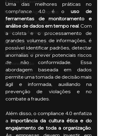
Aula no Metaverso
Uma das melhores práticas no 
compliance 4.0 é o 
uso de 
Marketing no Agronegócio
ferramentas de monitoramento e 
Confinamento Bovino
análise de dados em tempo real
. Com 
Holding no Agronegócio
a coleta e o processamento de 
grandes volumes de informações, é 
Psicologia de tráfego
possível identificar padrões, detectar 
Gestão do Agronegócio
anomalias e prever potenciais riscos 
de não conformidade. Essa 
Administração
abordagem baseada em dados 
Avaliações Psicológicas
permite uma tomada de decisão mais 
ágil e informada, auxiliando na 
prevenção de violações e no 
combate a fraudes.
Além disso, o compliance 4.0 enfatiza 
a
 importância da cultura ética e do 
engajamento de toda a organização
. 
As empresas devem investir em 