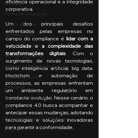
eficiência operacional e a integridade 
Pecuária
corporativa.
Turma de Graduação
Um dos principais desafios 
Pós-Graduação
enfrentados pelas empresas no 
Administração
campo do compliance é 
lidar com a 
Segurança Publica
velocidade e a complexidade das 
transformações digitais
. Com o 
Gestão Comercial
surgimento de novas tecnologias, 
Banking e Mercado de Capitais
como inteligência artificial, big data, 
blockchain e automação de 
Pecuária de Corte
processos, as empresas enfrentam 
Liderança
um ambiente regulatório em 
constante evolução. Nesse cenário, o 
Gestão de Pessoas
compliance 4.0 busca acompanhar e 
MBA
antecipar essas mudanças, adotando 
Gestão de Segurança Publica
tecnologias e soluções inovadoras 
para garantir a conformidade.
Metaverso