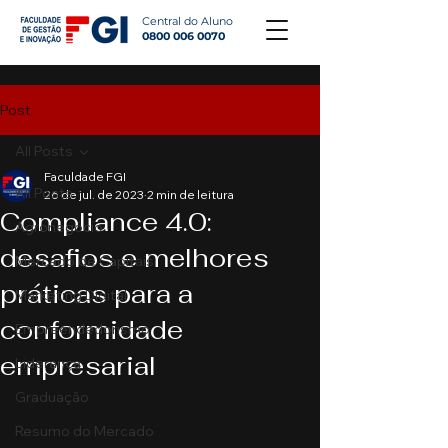
Central do Aluno
0800 006 0070
Post
All Posts
Faculdade FGI
All Posts
26 de jul. de 2023
2 min de leitura
Compliance 4.0:
Agronegócio
desafios e melhores
Mercado de Capitais
práticas para a
Marketing Digital
conformidade
Empreendedorismo
empresarial
Liderança
Graduação
Resumo do Mercado