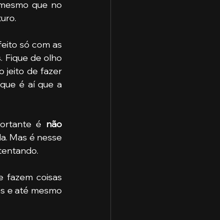
 mesmo que no 
turo.
eito só com as 
. Fique de olho 
eito de fazer 
ue é aí que a 
ortante é 
não 
a. Mas é nesse 
tentando.
 fazem coisas 
es e até mesmo 