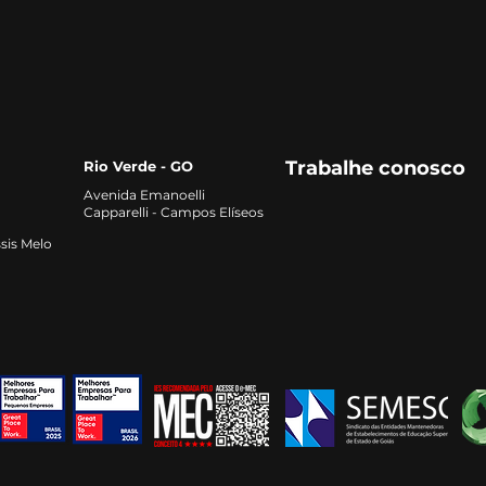
alta e como se preparar
qual
para o mercado
Trabalhe conosco
Rio Verde - GO
Avenida Emanoelli
Capparelli - Campos Elíseos
sis Melo