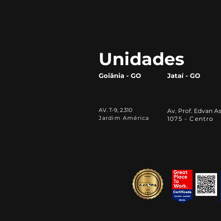
Inteligência Artificial na
vida acadêmica: por que
todo universitário deve
aprender a utilizá-las
Unidades
Goiânia - GO
Jataí - GO
AV. T-9, 2.310
Av. Prof. Edvan As
Jardim América
1075 - Centro