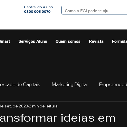
Central do Aluno
0800 006 0070
Smart
Serviços Aluno
Quem somos
Revista
Formulá
ercado de Capitais
Marketing Digital
Empreended
de set. de 2023
2 min de leitura
Mercado
Sua comunidade
Começar
Educaç
ansformar ideias em