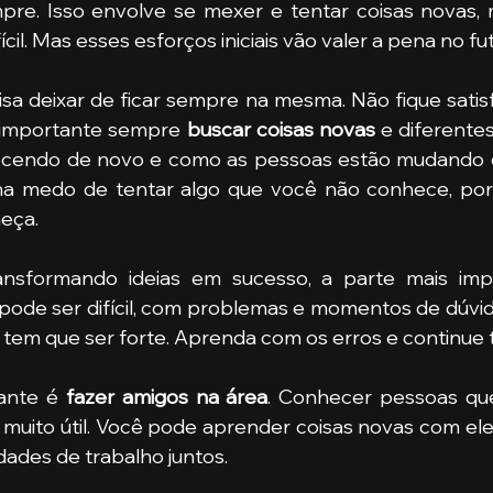
pre. Isso envolve se mexer e tentar coisas novas,
ícil. Mas esses esforços iniciais vão valer a pena no fu
isa deixar de ficar sempre na mesma. Não fique satisf
É importante sempre
 buscar coisas novas 
e diferentes
cendo de novo e como as pessoas estão mudando o j
ha medo de tentar algo que você não conhece, porq
eça.
ansformando ideias em sucesso, a parte mais imp
pode ser difícil, com problemas e momentos de dúvid
em que ser forte. Aprenda com os erros e continue 
ante é
 fazer amigos na área
. Conhecer pessoas que
 muito útil. Você pode aprender coisas novas com el
ades de trabalho juntos. 