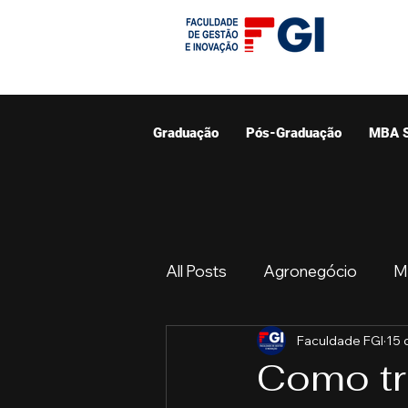
Graduação
Pós-Graduação
MBA 
All Posts
Agronegócio
M
Faculdade FGI
15 
Graduação
Resumo do 
Como tr