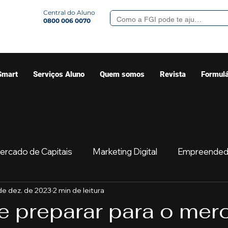
Central do Aluno
0800 006 0070
Smart
Serviços Aluno
Quem somos
Revista
Formulá
ercado de Capitais
Marketing Digital
Empreended
de dez. de 2023
2 min de leitura
Mercado
Sua comunidade
Começar
Educaç
 preparar para o mer