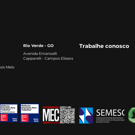
alta e como se preparar
qual
para o mercado
Trabalhe conosco
Rio Verde - GO
Avenida Emanoelli
Capparelli - Campos Elíseos
sis Melo