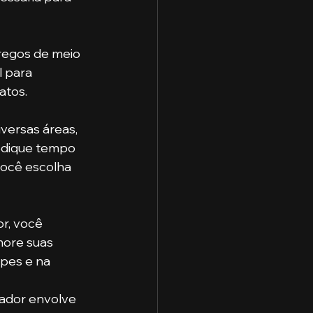
regos de meio 
 para 
atos.
versas áreas, 
edique tempo 
você escolha 
r, você 
more suas 
pes e na 
ador envolve 