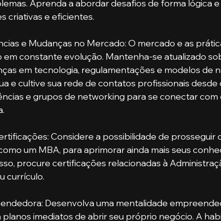
lemas. Aprenda a abordar desafios de forma lógica e e
 criativas e eficientes.
ias e Mudanças no Mercado: O mercado e as prátic
o em constante evolução. Mantenha-se atualizado sobr
ças em tecnologia, regulamentações e modelos de n
a e cultive sua rede de contatos profissionais desde c
ências e grupos de networking para se conectar com 
a.
tificações: Considere a possibilidade de prosseguir
como um MBA, para aprimorar ainda mais seus conhe
isso, procure certificações relacionadas à Administraç
 currículo.
endedora: Desenvolva uma mentalidade empreende
planos imediatos de abrir seu próprio negócio. A habi