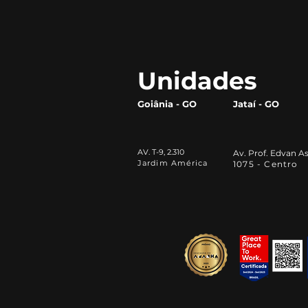
Inteligência Artificial na
vida acadêmica: por que
todo universitário deve
aprender a utilizá-las
Unidades
Goiânia - GO
Jataí - GO
AV. T-9, 2.310
Av. Prof. Edvan As
Jardim América
1075 - Centro