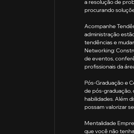
a resolução de prob
procurando soluções
Acompanhe Tendênc
administração estã
tendências e mudan
Networking: Constru
de eventos, confer
profissionais da áre
Pós-Graduação e Cer
de pós-graduação, 
habilidades. Além d
possam valorizar seu
Mentalidade Empre
que você não tenha 