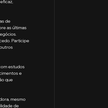
ficaz, 
as de 
e as últimas 
egócios.
edo. Participe 
outros 
 com estudos 
cimentos e 
ão que 
dora, mesmo 
lidade de 