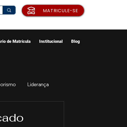
MATRICULE-SE
rio de Matrícula
Institucional
Blog
orismo
Liderança
ão
Emprego
cado