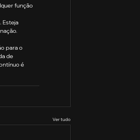
lquer função 
 Esteja 
inação.
o para o 
da de 
ontínuo é 
Ver tudo