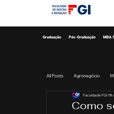
Graduação
Pós-Graduação
MBA 
All Posts
Agronegócio
M
Faculdade FGI
18 
Graduação
Resumo do 
Como se