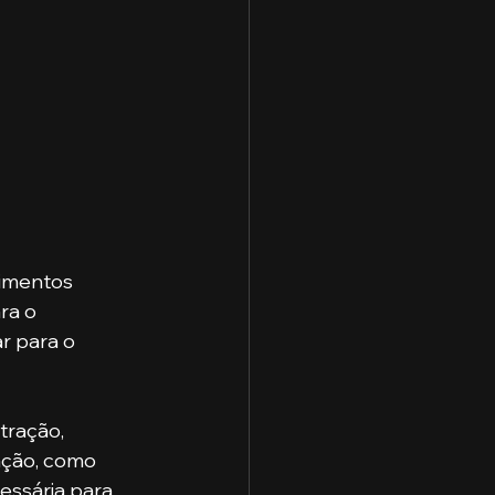
imentos 
ra o 
r para o 
tração, 
ação, como 
essária para 