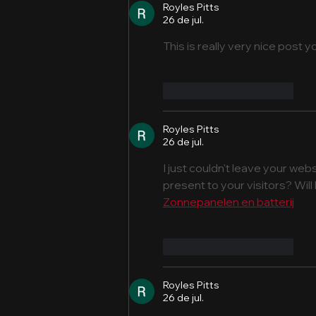
Royles Pitts
26 de jul.
This is really very nice post yo
Curtir
Responder
Royles Pitts
26 de jul.
I just couldn't leave your webs
present to your visitors? Wil
Zonnepanelen en batterij
Curtir
Responder
Royles Pitts
26 de jul.