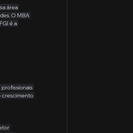
sa área 
ades. O MBA 
FGI é a 
rofissionais 
o crescimento 
etor 