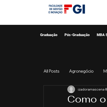
Graduação
Pós-Graduação
MBA 
All Posts
Agronegócio
M
izadoramascena
8
Graduação
Resumo do 
Como o 