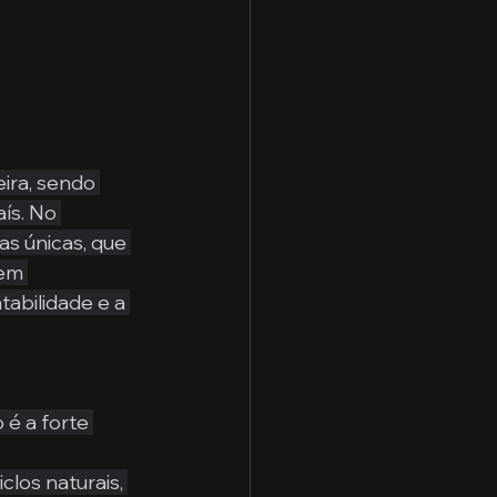
ira, sendo 
ís. No 
as únicas, que 
em 
tabilidade e a 
é a forte 
los naturais, 