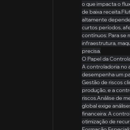
o que impacta o flu
de baixa receita.F
altamente dependen
curtos períodos, af
contínuos: Para se
infraestrutura, maq
precisa.
O Papel da Control
A controladoria no 
desempenha um pap
Gestão de riscos cl
produção, e a contr
riscos.Análise de 
global exige anális
financeira: A contro
otimização de recur
Formação Especiali