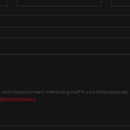
Direito em 2026: áreas da
O fu
profissão que estão em
com
alta e como se preparar
qual
para o mercado
re and I found so many interesting stuff in your blog especially i
ditioning Limburg