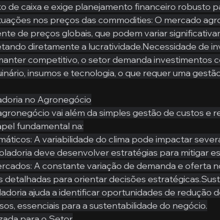
xo de caixa e exige planejamento financeiro robusto p
lutuações nos preços das commodities: O mercado agr
te de preços globais, que podem variar significativ
etando diretamente a lucratividade.Necessidade de i
 manter competitivo, o setor demanda investimentos 
uinário, insumos e tecnologia, o que requer uma gestão
adoria no Agronegócio
agronegócio vai além da simples gestão de custos e rec
el fundamental na:
imáticos: A variabilidade do clima pode impactar seve
oladoria deve desenvolver estratégias para mitigar es
mercados: A constante variação de demanda e oferta 
es detalhadas para orientar decisões estratégicas.Sust
ladoria ajuda a identificar oportunidades de redução d
sos, essenciais para a sustentabilidade do negócio.
zada para o Setor