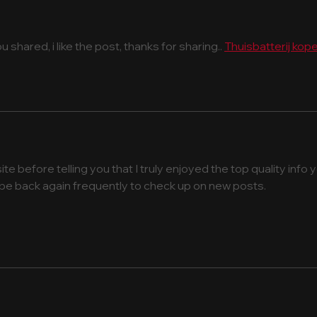
u shared, i like the post, thanks for sharing.. 
Thuisbatterij kop
ite before telling you that I truly enjoyed the top quality info 
l be back again frequently to check up on new posts. 