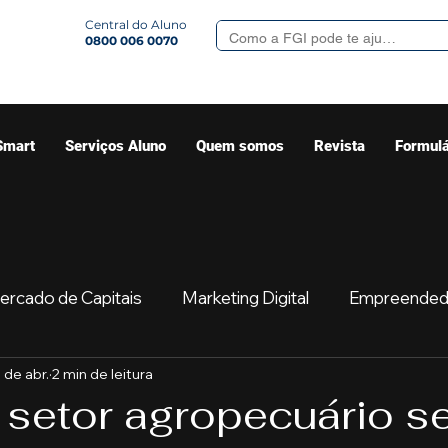
Central do Aluno
0800 006 0070
Smart
Serviços Aluno
Quem somos
Revista
Formulá
ercado de Capitais
Marketing Digital
Empreended
 de abr.
2 min de leitura
Mercado
Sua comunidade
Começar
Educaç
setor agropecuário s