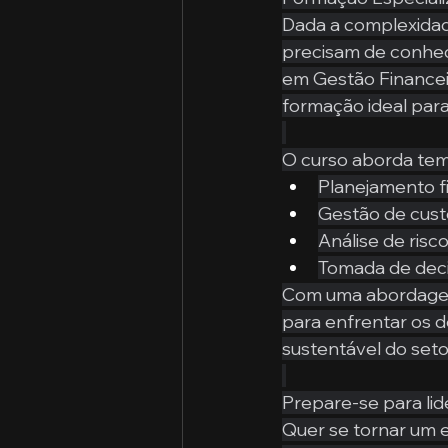
Dada a complexidade
precisam de conhec
em Gestão Financeir
formação ideal par
O curso aborda te
Planejamento f
Gestão de custo
Análise de risc
Tomada de deci
Com uma abordagem 
para enfrentar os d
sustentável do seto
Prepare-se para li
Quer se tornar um e