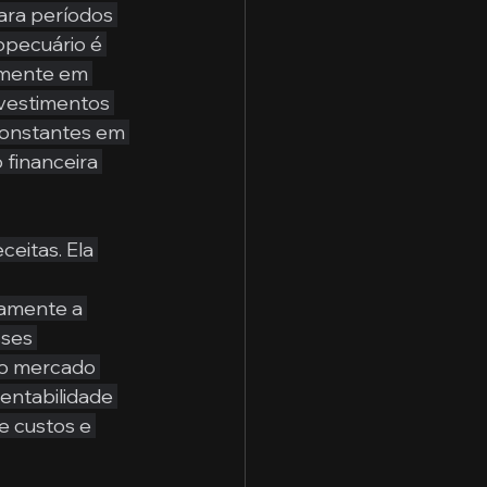
ara períodos 
opecuário é 
amente em 
nvestimentos 
constantes em 
 financeira 
eitas. Ela 
ramente a 
ses 
no mercado 
entabilidade 
e custos e 