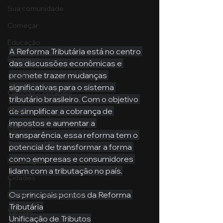
Sua comunidade
Começar
Educação
A Reforma Tributária está no centro 
Emprego
das discussões econômicas e 
promete trazer mudanças 
Gestão
significativas para o sistema 
Ciências Contábeis
tributário brasileiro. Com o objetivo 
Direito
de simplificar a cobrança de 
impostos e aumentar a 
Bancos
transparência, essa reforma tem o 
Turmas de MBA
potencial de transformar a forma 
como empresas e consumidores 
Psicologia
lidam com a tributação no país.
Cidades
Os principais pontos da Reforma 
Datas Comemorativas
Tributária
Vendas
Unificação de Tributos