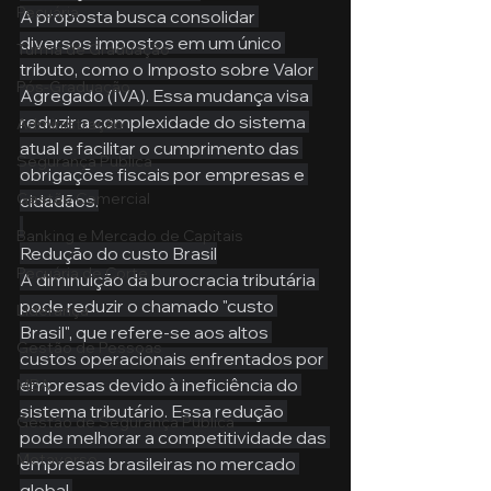
Pecuária
A proposta busca consolidar 
diversos impostos em um único 
Turma de Graduação
tributo, como o Imposto sobre Valor 
Pós-Graduação
Agregado (IVA). Essa mudança visa 
reduzir a complexidade do sistema 
Administração
atual e facilitar o cumprimento das 
Segurança Publica
obrigações fiscais por empresas e 
Gestão Comercial
cidadãos.
Banking e Mercado de Capitais
Redução do custo Brasil
Pecuária de Corte
A diminuição da burocracia tributária 
pode reduzir o chamado "custo 
Liderança
Brasil", que refere-se aos altos 
Gestão de Pessoas
custos operacionais enfrentados por 
empresas devido à ineficiência do 
MBA
sistema tributário. Essa redução 
Gestão de Segurança Publica
pode melhorar a competitividade das 
Metaverso
empresas brasileiras no mercado 
global.