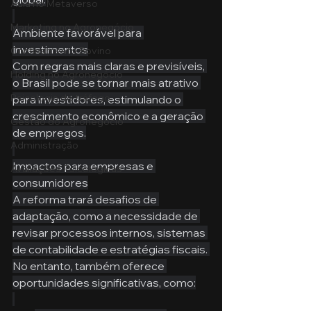
Aula no Metaverso
Marketing no Agronegócio
Ambiente favorável para 
Investimentos
Confinamento Bovino
Com regras mais claras e previsíveis, 
Holding no Agronegócio
o Brasil pode se tornar mais atrativo 
Psicologia de tráfego
para investidores, estimulando o 
crescimento econômico e a geração 
Gestão do Agronegócio
de empregos.
Administração
Impactos para empresas e 
Avaliações Psicológicas
consumidores
A reforma trará desafios de 
adaptação, como a necessidade de 
revisar processos internos, sistemas 
de contabilidade e estratégias fiscais. 
No entanto, também oferece 
oportunidades significativas, como: