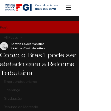
Central do Aluno
0800 006 0070
Post
All Posts
Kamylla Lovica Marques
All Posts
7 de mai.
2 min de leitura
Como o Brasil pode ser
Agronegócio
afetado com a Reforma
Mercado de Capitais
Tributária
Marketing Digital
Empreendedorismo
Liderança
Graduação
Resumo do Mercado