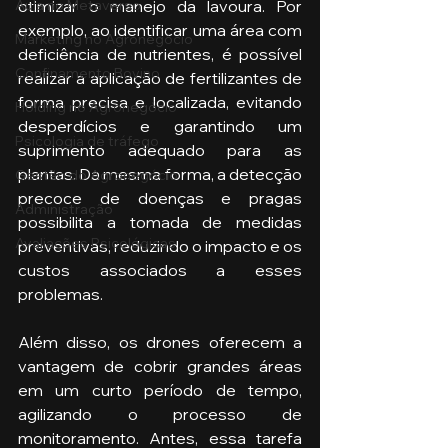
Aula no Metaverso
otimizar o manejo da lavoura. Por 
exemplo, ao identificar uma área com 
Marketing no Agronegócio
deficiência de nutrientes, é possível 
Confinamento Bovino
realizar a aplicação de fertilizantes de 
forma precisa e localizada, evitando 
Holding no Agronegócio
desperdícios e garantindo um 
Psicologia de tráfego
suprimento adequado para as 
plantas. Da mesma forma, a detecção 
Gestão do Agronegócio
precoce de doenças e pragas 
Administração
possibilita a tomada de medidas 
Avaliações Psicológicas
preventivas, reduzindo o impacto e os 
custos associados a esses 
problemas.
Além disso, os drones oferecem a 
vantagem de cobrir grandes áreas 
em um curto período de tempo, 
agilizando o processo de 
monitoramento. Antes, essa tarefa 