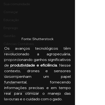
Sua comunidade
Começar
Educação
Emprego
Gestão
Fonte: Shutterstock
Ciências Contábeis
Os avanços tecnológicos têm 
Direito
revolucionado a agropecuária, 
proporcionando ganhos significativos 
Bancos
de 
produtividade e eficiência
. Nesse 
Turmas de MBA
contexto, drones e sensores 
Psicologia
desempenham um papel 
fundamental, fornecendo 
Cidades
informações precisas e em tempo 
Datas Comemorativas
real para otimizar o manejo das 
lavouras e o cuidado com o gado.
Vendas