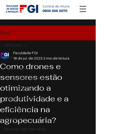
Central do Aluno
0800 006 0070
Post
All Posts
Faculdade FGI
All Posts
18 de jul. de 2023
2 min de leitura
Como drones e
Agronegócio
sensores estão
Mercado de Capitais
otimizando a
Marketing Digital
produtividade e a
Empreendedorismo
eficiência na
Liderança
agropecuária?
Graduação
Resumo do Mercado