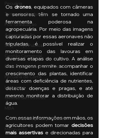
Pecuária
Os 
drones
, equipados com câmeras 
Turma de Graduação
e sensores, têm se tornado uma 
ferramenta poderosa na 
Pós-Graduação
agropecuária. Por meio das imagens 
Administração
capturadas por essas aeronaves não 
tripuladas, é possível realizar o 
Segurança Publica
monitoramento das lavouras em 
Gestão Comercial
diversas etapas do cultivo. A análise 
das imagens permite acompanhar o 
Banking e Mercado de Capitais
crescimento das plantas, identificar 
Pecuária de Corte
áreas com deficiência de nutrientes, 
Liderança
detectar doenças e pragas, e até 
mesmo monitorar a distribuição de 
Gestão de Pessoas
água.
MBA
Com essas informações em mãos, os 
Gestão de Segurança Publica
agricultores podem tomar 
decisões 
Metaverso
mais assertivas
 e direcionadas para 