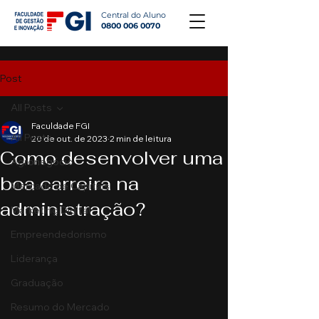
Central do Aluno
0800 006 0070
Post
All Posts
Faculdade FGI
All Posts
20 de out. de 2023
2 min de leitura
Como desenvolver uma
Agronegócio
boa carreira na
Mercado de Capitais
administração?
Marketing Digital
Empreendedorismo
Liderança
Graduação
Resumo do Mercado