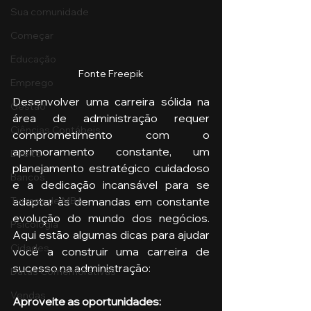
Sua comunidade
Começar
Educação
Fonte Freepik
Emprego
Desenvolver uma carreira sólida na 
Gestão
área de administração requer 
Ciências Contábeis
comprometimento com o 
aprimoramento constante, um 
Direito
planejamento estratégico cuidadoso 
Bancos
e a dedicação incansável para se 
adaptar às demandas em constante 
Turmas de MBA
evolução do mundo dos negócios. 
Psicologia
Aqui estão algumas dicas para ajudar 
Cidades
você a construir uma carreira de 
sucesso na administração:
Datas Comemorativas
Vendas
Aproveite as oportunidades: