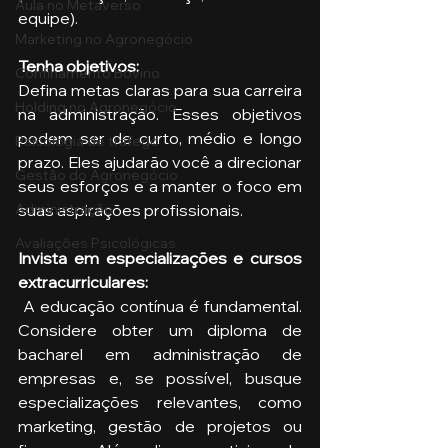
Aula no Metaverso
equipe).
Marketing no Agronegócio
Tenha objetivos: 
Confinamento Bovino
Defina metas claras para sua carreira 
Holding no Agronegócio
na administração. Esses objetivos 
podem ser de curto, médio e longo 
Psicologia de tráfego
prazo. Eles ajudarão você a direcionar 
Gestão do Agronegócio
seus esforços e a manter o foco em 
suas aspirações profissionais.
Administração
Avaliações Psicológicas
Invista em especializações e cursos 
extracurriculares:
 A educação contínua é fundamental. 
Considere obter um diploma de 
bacharel em administração de 
empresas e, se possível, busque 
especializações relevantes, como 
marketing, gestão de projetos ou 