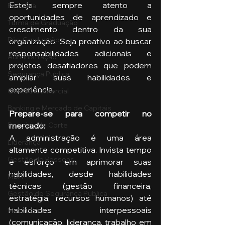
Esteja sempre atento a 
Pecuária
oportunidades de aprendizado e 
Turma de Graduação
crescimento dentro da sua 
Pós-Graduação
organização. Seja proativo ao buscar 
responsabilidades adicionais e 
Administração
projetos desafiadores que podem 
Segurança Publica
ampliar suas habilidades e 
experiência.
Gestão Comercial
Banking e Mercado de Capitais
Prepare-se para competir no 
mercado: 
Pecuária de Corte
A administração é uma área 
Liderança
altamente competitiva. Invista tempo 
Gestão de Pessoas
e esforço em aprimorar suas 
habilidades, desde habilidades 
MBA
técnicas (gestão financeira, 
Gestão de Segurança Publica
estratégia, recursos humanos) até 
habilidades interpessoais 
Metaverso
(comunicação, liderança, trabalho em 