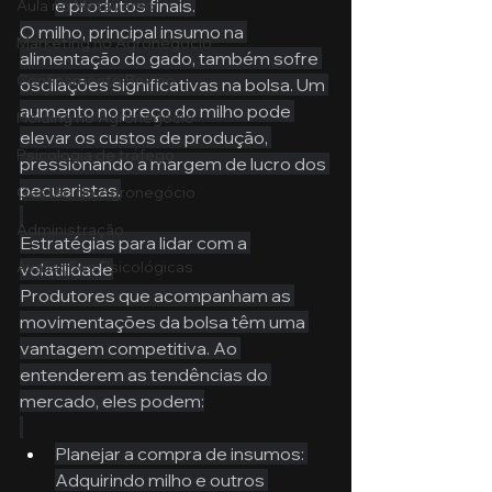
e produtos finais.
Aula no Metaverso
O milho, principal insumo na 
Marketing no Agronegócio
alimentação do gado, também sofre 
Confinamento Bovino
oscilações significativas na bolsa. Um 
aumento no preço do milho pode 
Holding no Agronegócio
elevar os custos de produção, 
Psicologia de tráfego
pressionando a margem de lucro dos 
pecuaristas.
Gestão do Agronegócio
Administração
Estratégias para lidar com a 
Avaliações Psicológicas
volatilidade
Produtores que acompanham as 
movimentações da bolsa têm uma 
vantagem competitiva. Ao 
entenderem as tendências do 
mercado, eles podem:
Planejar a compra de insumos: 
Adquirindo milho e outros 