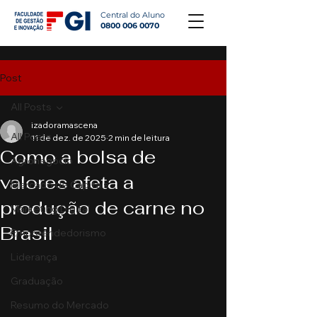
Central do Aluno
0800 006 0070
Post
All Posts
izadoramascena
All Posts
11 de dez. de 2025
2 min de leitura
Como a bolsa de
Agronegócio
valores afeta a
Mercado de Capitais
produção de carne no
Marketing Digital
Brasil
Empreendedorismo
Liderança
Graduação
Resumo do Mercado