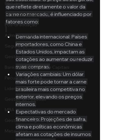
Pecuária
que reflete diretamente o valor da 
carne no mercado, é influenciado por 
Turma de Graduação
fatores como:
Pós-Graduação
Administração
Demanda internacional: Países 
importadores, como China e 
Segurança Publica
Estados Unidos, impactam as 
Gestão Comercial
cotações ao aumentar ou reduzir 
suas compras.
Banking e Mercado de Capitais
Variações cambiais: Um dólar 
Pecuária de Corte
mais forte pode tornar a carne 
Liderança
brasileira mais competitiva no 
exterior, elevando os preços 
Gestão de Pessoas
internos.
MBA
Expectativas do mercado 
financeiro: Projeções de safra, 
Gestão de Segurança Publica
clima e políticas econômicas 
Metaverso
afetam as cotações de insumos 