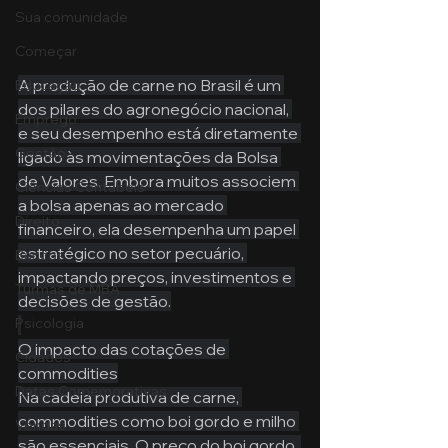
Sua comunidade
Começar
A produção de carne no Brasil é um 
Educação
dos pilares do agronegócio nacional, 
Emprego
e seu desempenho está diretamente 
Gestão
ligado às movimentações da Bolsa 
de Valores. Embora muitos associem 
Ciências Contábeis
a bolsa apenas ao mercado 
Direito
financeiro, ela desempenha um papel 
estratégico no setor pecuário, 
Bancos
impactando preços, investimentos e 
Turmas de MBA
decisões de gestão.
Psicologia
O impacto das cotações de 
Cidades
commodities
Datas Comemorativas
Na cadeia produtiva de carne, 
commodities como boi gordo e milho 
Vendas
são essenciais. O preço do boi gordo, 