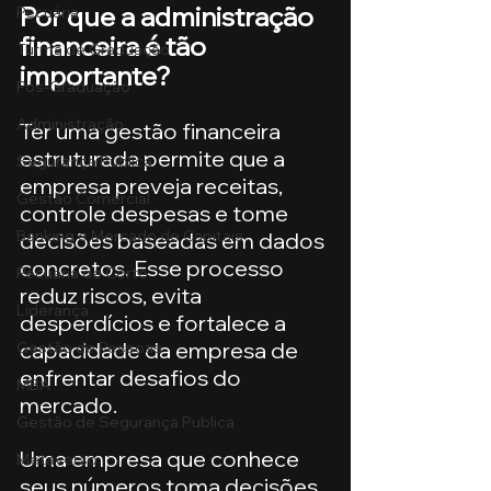
Por que a administração 
Pecuária
financeira é tão 
Turma de Graduação
importante?
Pós-Graduação
Administração
Ter uma gestão financeira 
estruturada permite que a 
Segurança Publica
empresa preveja receitas, 
Gestão Comercial
controle despesas e tome 
Banking e Mercado de Capitais
decisões baseadas em dados 
concretos. Esse processo 
Pecuária de Corte
reduz riscos, evita 
Liderança
desperdícios e fortalece a 
capacidade da empresa de 
Gestão de Pessoas
enfrentar desafios do 
MBA
mercado.
Gestão de Segurança Publica
Uma empresa que conhece 
Metaverso
seus números toma decisões 