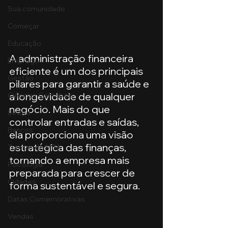
Sua comunidade
Começar
Educação
A administração financeira 
Emprego
eficiente é um dos principais 
Gestão
pilares para garantir a saúde e 
a longevidade de qualquer 
Ciências Contábeis
negócio. Mais do que 
Direito
controlar entradas e saídas, 
Bancos
ela proporciona uma visão 
estratégica das finanças, 
Turmas de MBA
tornando a empresa mais 
Psicologia
preparada para crescer de 
Cidades
forma sustentável e segura.
Datas Comemorativas
Vendas