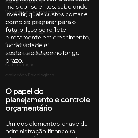
Aula no Metaverso
mais conscientes, sabe onde 
Marketing no Agronegócio
investir, quais custos cortar e 
como se preparar para o 
Confinamento Bovino
futuro. Isso se reflete 
Holding no Agronegócio
diretamente em crescimento, 
Psicologia de tráfego
lucratividade e 
sustentabilidade no longo 
Gestão do Agronegócio
prazo.
Administração
Avaliações Psicológicas
O papel do 
planejamento e controle 
orçamentário
Um dos elementos-chave da 
administração financeira 