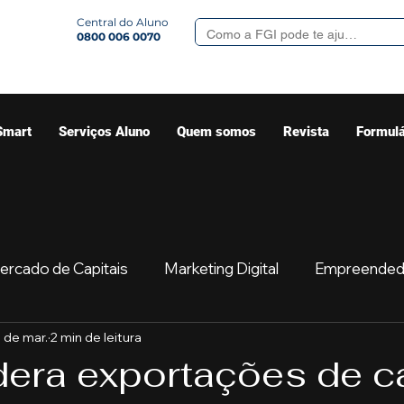
Central do Aluno
0800 006 0070
Smart
Serviços Aluno
Quem somos
Revista
Formulá
ercado de Capitais
Marketing Digital
Empreended
 de mar.
2 min de leitura
Mercado
Sua comunidade
Começar
Educaç
idera exportações de c