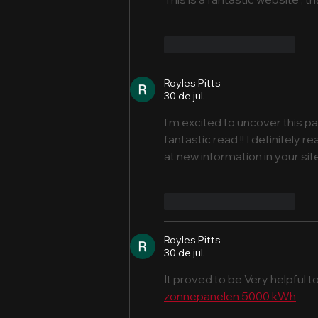
aprender a utilizá-las
Curtir
Responder
Royles Pitts
30 de jul.
I’m excited to uncover this pag
fantastic read !! I definitely r
at new information in your site
Curtir
Responder
Royles Pitts
30 de jul.
It proved to be Very helpful 
zonnepanelen 5000 kWh