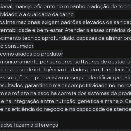
ional, manejo eficiente do rebanho e adoção de tecno
vidade e a qualidade da carne.
s internacionais exigem padrões elevados de sanidad
stentabilidade e bem-estar. Atender a esses critérios 
ecimento técnico aprofundado, capazes de alinhar pr
do consumidor.
 como aliados do produtor
onitoramento por sensores, softwares de gestão, an
icos e uso de inteligência de dados permitem decisõe
as soluções, o pecuarista consegue identificar gargalo
resultados, garantindo maior competitividade no merc
 se reflete na escolha correta dos sistemas de prod
 e na integração entre nutrição, genética e manejo. C
 na eficiência do negócio e na capacidade de atende
rados fazem a diferença