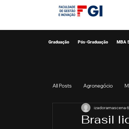
Graduação
Pós-Graduação
MBA 
All Posts
Agronegócio
M
izadoramascena
6
Graduação
Resumo do 
Brasil l