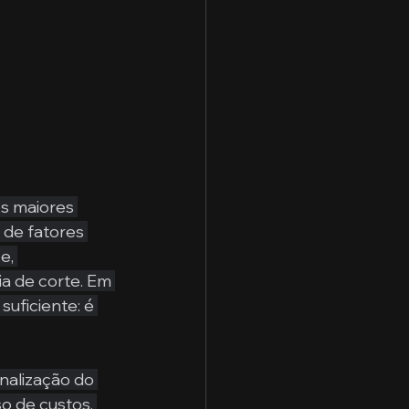
s maiores 
de fatores 
e, 
a de corte. Em 
uficiente: é 
nalização do 
o de custos, 