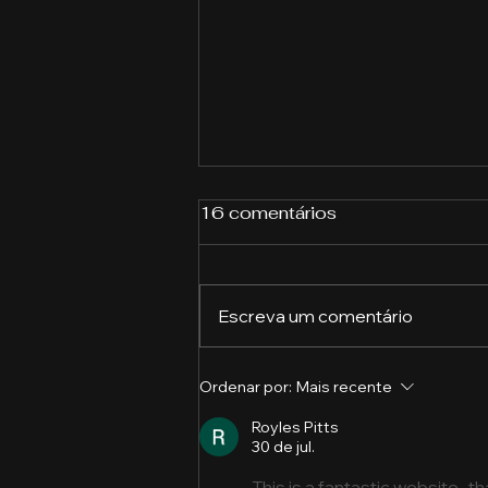
16 comentários
Escreva um comentário
A importância das
Ordenar por:
Mais recente
ferramentas de
Royles Pitts
Inteligência Artificial na
30 de jul.
vida acadêmica: por que
todo universitário deve
This is a fantastic website , th