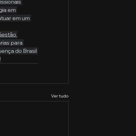
ssionais 
gia em 
atuar em um 
estão 
ias para 
ença do Brasil 
!
Ver tudo