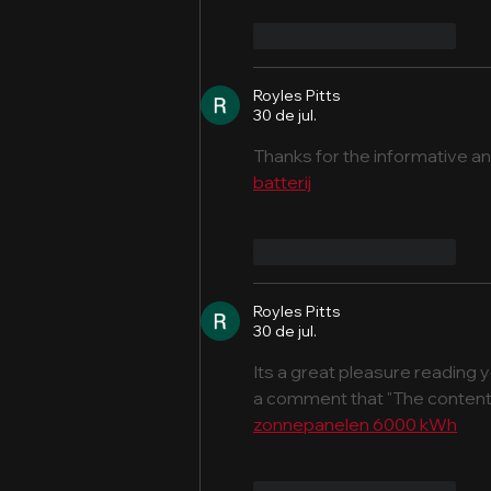
Curtir
Responder
Royles Pitts
30 de jul.
Thanks for the informative and
batterij
Curtir
Responder
Royles Pitts
30 de jul.
Its a great pleasure reading yo
a comment that "The content 
zonnepanelen 6000 kWh