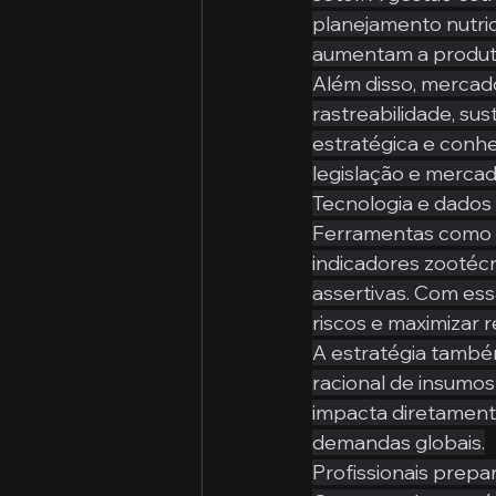
planejamento nutric
aumentam a produti
Além disso, mercado
rastreabilidade, su
estratégica e conh
legislação e merca
Tecnologia e dados
Ferramentas como m
indicadores zootécn
assertivas. Com ess
riscos e maximizar 
A estratégia também
racional de insumos
impacta diretamente
demandas globais.
Profissionais prepa