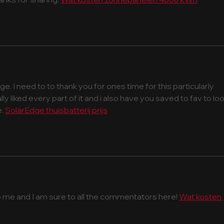
e. I need to to thank you for ones time for this particularly 
eally liked every part of it and i also have you saved to fav to loo
. 
SolarEdge thuisbatterij prijs
to me and I am sure to all the commentators here! 
Wat kosten 