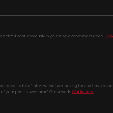
 helpful post, obviously in your blog everything is good.. 
SMA
ur post.Its full of information I am looking for and I love to po
of your post is awesome" Great work. 
Wat kosten 