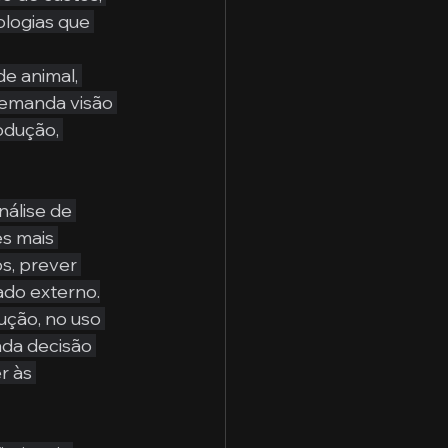
logias que 
e animal, 
demanda visão 
odução, 
álise de 
s mais 
s, prever 
ado externo.
ução, no uso 
ada decisão 
r às 