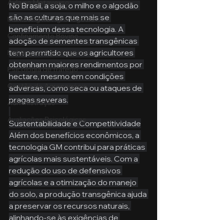
Aula no Metaverso
No Brasil, a soja, o milho e o algodão 
são as culturas que mais se 
Marketing no Agronegócio
beneficiam dessa tecnologia. A 
Confinamento Bovino
adoção de sementes transgênicas 
tem permitido que os agricultores 
Holding no Agronegócio
obtenham maiores rendimentos por 
Psicologia de tráfego
hectare, mesmo em condições 
Gestão do Agronegócio
adversas, como seca ou ataques de 
pragas severas.
Administração
Avaliações Psicológicas
Sustentabilidade e Competitividade
Além dos benefícios econômicos, a 
tecnologia GM contribui para práticas 
agrícolas mais sustentáveis. Com a 
redução do uso de defensivos 
agrícolas e a otimização do manejo 
do solo, a produção transgênica ajuda 
a preservar os recursos naturais, 
alinhando-se às exigências de 