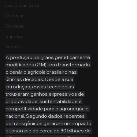
Sua comunidade
Começar
Educação
Emprego
Gestão
A produção de grãos geneticamente 
Ciências Contábeis
modificados (GM) tem transformado 
Direito
o cenário agrícola brasileiro nas 
Bancos
últimas décadas. Desde a sua 
introdução, essas tecnologias 
Turmas de MBA
trouxeram ganhos expressivos de 
Psicologia
produtividade, sustentabilidade e 
competitividade para o agronegócio 
Cidades
nacional. Segundo dados recentes, 
Datas Comemorativas
os transgênicos geraram um impacto 
Vendas
econômico de cerca de 30 bilhões de 