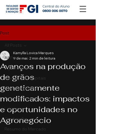
Central do Aluno
0800 006 0070
Post
All Posts
Kamylla Lovica Marques
All Posts
9 de mai.
2 min de leitura
Avanços na produção
Agronegócio
de grãos
Mercado de Capitais
geneticamente
Marketing Digital
modificados: impactos
Empreendedorismo
e oportunidades no
Liderança
Agronegócio
Graduação
Resumo do Mercado