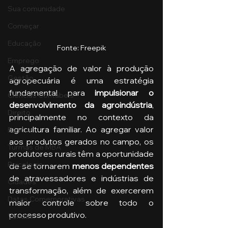
Sua comunidade
Começar
Educação
Fonte: Freepik
Emprego
A agregação de valor à produção 
Gestão
agropecuária é uma estratégia 
fundamental para 
impulsionar o 
Ciências Contábeis
desenvolvimento da agroindústria
, 
Direito
principalmente no contexto da 
agricultura familiar. Ao agregar valor 
Bancos
aos produtos gerados no campo, os 
Turmas de MBA
produtores rurais têm a oportunidade 
Psicologia
de se tornarem
 menos dependentes
de atravessadores e indústrias de 
Cidades
transformação, além de exercerem 
Datas Comemorativas
maior controle sobre todo o 
processo produtivo.
Vendas