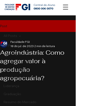
Central do Aluno
0800 006 0070
Post
All Posts
Faculdade FGI
All Posts
18 de jul. de 2023
2 min de leitura
Agroindústria: Como
Agronegócio
agregar valor à
Mercado de Capitais
produção
Marketing Digital
agropecuária?
Empreendedorismo
Liderança
Graduação
Resumo do Mercado