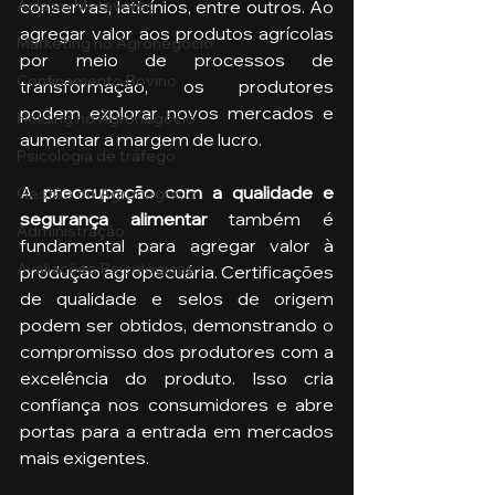
Aula no Metaverso
conservas, laticínios, entre outros. Ao 
agregar valor aos produtos agrícolas 
Marketing no Agronegócio
por meio de processos de 
Confinamento Bovino
transformação, os produtores 
podem explorar novos mercados e 
Holding no Agronegócio
aumentar a margem de lucro.
Psicologia de tráfego
A 
preocupação com a qualidade e 
Gestão do Agronegócio
segurança alimentar
 também é 
Administração
fundamental para agregar valor à 
Avaliações Psicológicas
produção agropecuária. Certificações 
de qualidade e selos de origem 
podem ser obtidos, demonstrando o 
compromisso dos produtores com a 
excelência do produto. Isso cria 
confiança nos consumidores e abre 
portas para a entrada em mercados 
mais exigentes.