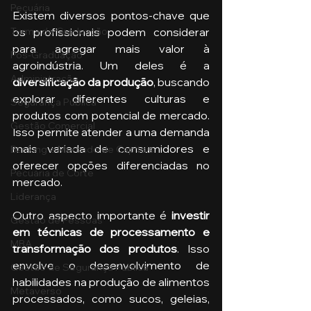
Pecuária
Existem diversos pontos-chave que 
Turma de Graduação
os profissionais podem considerar 
para agregar mais valor à 
Pós-Graduação
agroindústria. Um deles é a 
Administração
diversificação da produção
, buscando 
explorar diferentes culturas e 
Segurança Publica
produtos com potencial de mercado. 
Gestão Comercial
Isso permite atender a uma demanda 
mais variada de consumidores e 
Banking e Mercado de Capitais
oferecer opções diferenciadas no 
Pecuária de Corte
mercado.
Liderança
Outro aspecto importante é 
investir 
Gestão de Pessoas
em técnicas de processamento e 
MBA
transformação dos produtos
. Isso 
envolve o desenvolvimento de 
Gestão de Segurança Publica
habilidades na produção de alimentos 
Metaverso
processados, como sucos, geleias, 