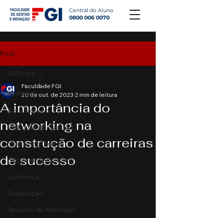
Central do Aluno
0800 006 0070
Post
All Posts
Faculdade FGI
All Posts
20 de out. de 2023
2 min de leitura
A importância do
Agronegócio
networking na
Mercado de Capitais
construção de carreiras
Marketing Digital
de sucesso
Empreendedorismo
Liderança
Graduação
Resumo do Mercado