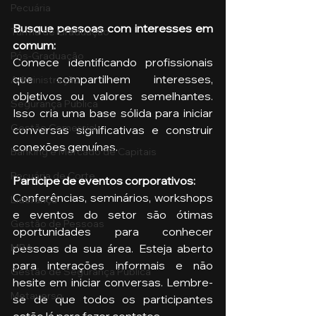
Pecuária
Busque pessoas com interesses em 
Turma de Graduação
comum: 
Pós-Graduação
Comece identificando profissionais 
que compartilhem interesses, 
Administração
objetivos ou valores semelhantes. 
Segurança Publica
Isso cria uma base sólida para iniciar 
Gestão Comercial
conversas significativas e construir 
conexões genuínas.
Banking e Mercado de Capitais
Pecuária de Corte
Participe de eventos corporativos: 
Conferências, seminários, workshops 
Liderança
e eventos do setor são ótimas 
Gestão de Pessoas
oportunidades para conhecer 
pessoas da sua área. Esteja aberto 
MBA
para interações informais e não 
Gestão de Segurança Publica
hesite em iniciar conversas. Lembre-
Metaverso
se de que todos os participantes 
estão lá para fazer contatos.