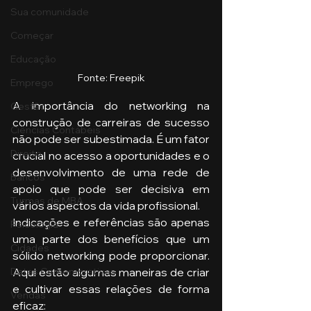
Sua comunidade
Começar
Educação
Fonte: Freepik
Emprego
A importância do networking na 
Gestão
construção de carreiras de sucesso 
Ciências Contábeis
não pode ser subestimada. É um fator 
Direito
crucial no acesso a oportunidades e o 
desenvolvimento de uma rede de 
Bancos
apoio que pode ser decisiva em 
Turmas de MBA
vários aspectos da vida profissional.
Indicações e referências são apenas 
Psicologia
uma parte dos benefícios que um 
Cidades
sólido networking pode proporcionar. 
Aqui estão algumas maneiras de criar 
Datas Comemorativas
e cultivar essas relações de forma 
Vendas
eficaz: