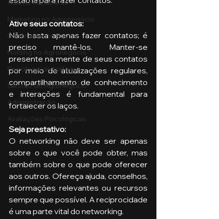
Aula no Metaverso
Marketing no Agronegócio
Ative seus contatos: 
Não basta apenas fazer contatos; é 
Confinamento Bovino
preciso mantê-los. Manter-se 
Holding no Agronegócio
presente na mente de seus contatos 
Psicologia de tráfego
por meio de atualizações regulares, 
compartilhamento de conhecimento 
Gestão do Agronegócio
e interações é fundamental para 
Administração
fortalecer os laços.
Avaliações Psicológicas
Seja prestativo: 
O networking não deve ser apenas 
sobre o que você pode obter, mas 
também sobre o que pode oferecer 
aos outros. Ofereça ajuda, conselhos, 
informações relevantes ou recursos 
sempre que possível. A reciprocidade 
é uma parte vital do networking.