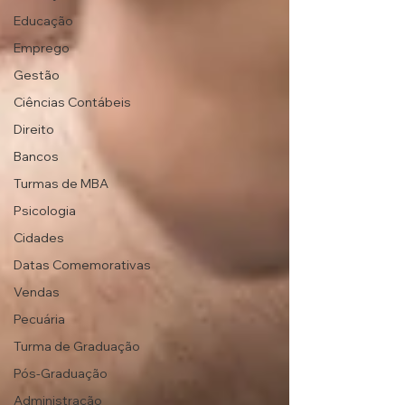
Educação
Emprego
Gestão
Ciências Contábeis
Direito
Bancos
Turmas de MBA
Psicologia
Cidades
Datas Comemorativas
Vendas
Pecuária
Turma de Graduação
Pós-Graduação
Administração