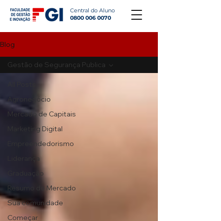
Central do Aluno
0800 006 0070
Blog
Gestão de Segurança Publica
All Posts
Agronegócio
Mercado de Capitais
Marketing Digital
Empreendedorismo
Liderança
Graduação
Resumo do Mercado
Sua comunidade
Começar