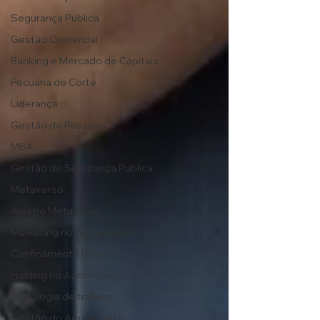
Segurança Publica
Gestão Comercial
Banking e Mercado de Capitais
Pecuária de Corte
Liderança
Gestão de Pessoas
MBA
Gestão de Segurança Publica
Metaverso
Aula no Metaverso
Marketing no Agronegócio
Confinamento Bovino
Holding no Agronegócio
Psicologia de tráfego
Gestão do Agronegócio